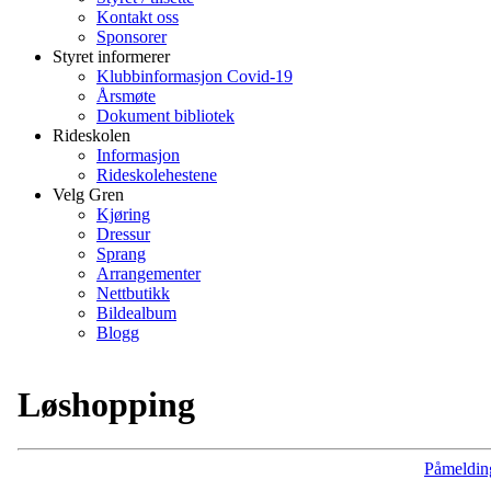
Kontakt oss
Sponsorer
Styret informerer
Klubbinformasjon Covid-19
Årsmøte
Dokument bibliotek
Rideskolen
Informasjon
Rideskolehestene
Velg Gren
Kjøring
Dressur
Sprang
Arrangementer
Nettbutikk
Bildealbum
Blogg
Løshopping
Påmeldin