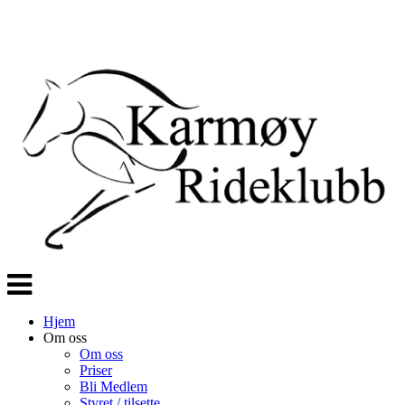
Veksle
navigasjon
Hjem
Om oss
Om oss
Priser
Bli Medlem
Styret / tilsette