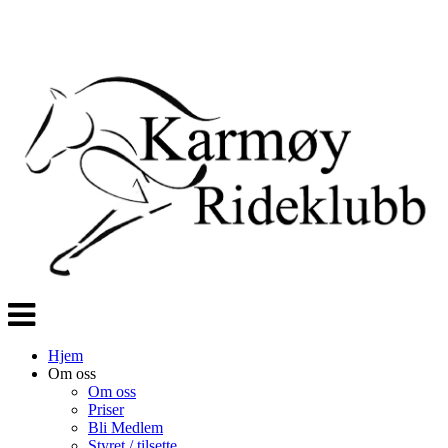
Veksle
navigasjon
Hjem
Om oss
Om oss
Priser
Bli Medlem
Styret / tilsette