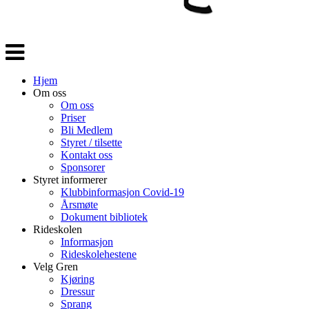
Veksle
navigasjon
Hjem
Om oss
Om oss
Priser
Bli Medlem
Styret / tilsette
Kontakt oss
Sponsorer
Styret informerer
Klubbinformasjon Covid-19
Årsmøte
Dokument bibliotek
Rideskolen
Informasjon
Rideskolehestene
Velg Gren
Kjøring
Dressur
Sprang