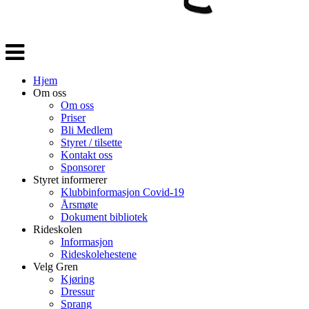
Veksle
navigasjon
Hjem
Om oss
Om oss
Priser
Bli Medlem
Styret / tilsette
Kontakt oss
Sponsorer
Styret informerer
Klubbinformasjon Covid-19
Årsmøte
Dokument bibliotek
Rideskolen
Informasjon
Rideskolehestene
Velg Gren
Kjøring
Dressur
Sprang