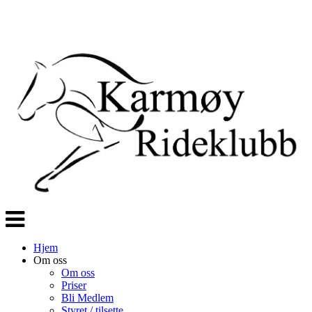
Veksle
navigasjon
Hjem
Om oss
Om oss
Priser
Bli Medlem
Styret / tilsette