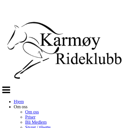
Veksle
navigasjon
Hjem
Om oss
Om oss
Priser
Bli Medlem
Styret / tilsette