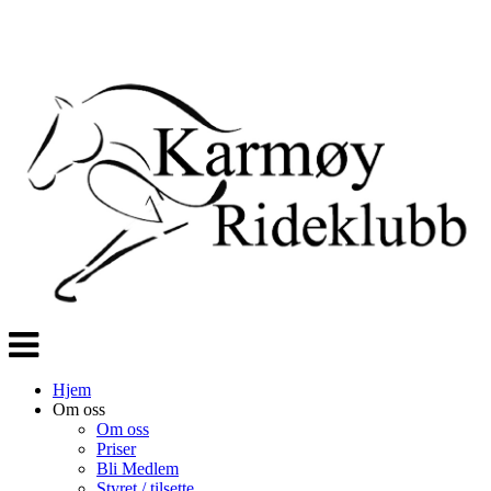
Veksle
navigasjon
Hjem
Om oss
Om oss
Priser
Bli Medlem
Styret / tilsette