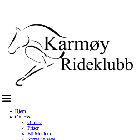
Veksle
navigasjon
Hjem
Om oss
Om oss
Priser
Bli Medlem
Styret / tilsette