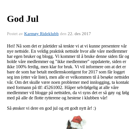
God Jul
Postet av
Karmøy Rideklubb
den
22. des 2017
Hei! Nå som det er juletider så tenkte vi at vi kunne presentere vår
nye nettside. En veldig praktisk nettside hvor alle våre medlemmer
har egen bruker og blogg. Vi kommer til å bruke denne siden får o
holde våre medlemmer og "ikke medlemmer" oppdaterte, siden er
ikke 100% ferdig, men klar for bruk. Vi vil informere om at det er
bare de som har betalt medlemskontigent for 2017 som får logget
seg inn (etter vår liste), men alle er velkommen til å besøke nettside
vår. Om det skulle være noen problemer med innlogging, ta kontak
med formann på tlf: 45261002. Håper selvfølgelig at alle våre
medlemmer vil blogge på nettsiden, da vi syns det er så gøy og føl
med på alle de flotte rytterene og hestene i klubben vår!
Så ønsker vi dere en god jul og ett godt nytt år! :)