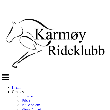
Veksle
navigasjon
Hjem
Om oss
Om oss
Priser
Bli Medlem
Styret / tilsette