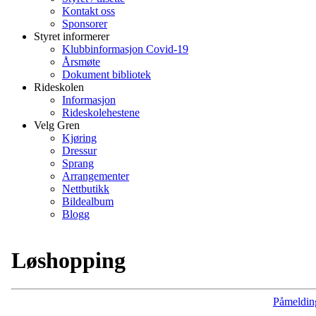
Kontakt oss
Sponsorer
Styret informerer
Klubbinformasjon Covid-19
Årsmøte
Dokument bibliotek
Rideskolen
Informasjon
Rideskolehestene
Velg Gren
Kjøring
Dressur
Sprang
Arrangementer
Nettbutikk
Bildealbum
Blogg
Løshopping
Påmeldin