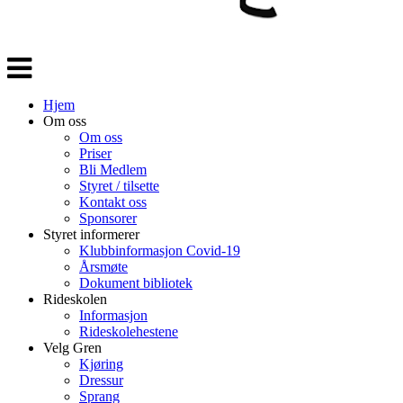
Veksle
navigasjon
Hjem
Om oss
Om oss
Priser
Bli Medlem
Styret / tilsette
Kontakt oss
Sponsorer
Styret informerer
Klubbinformasjon Covid-19
Årsmøte
Dokument bibliotek
Rideskolen
Informasjon
Rideskolehestene
Velg Gren
Kjøring
Dressur
Sprang