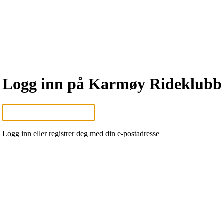
Logg inn på Karmøy Rideklubb
Logg inn eller registrer deg med din e-postadresse
Neste
eller
Logg inn med Google
Logg inn med Idrettens ID