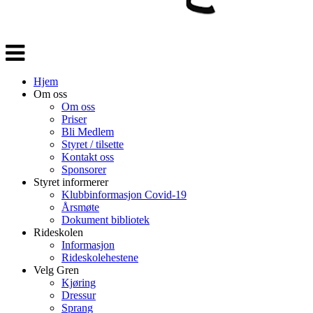
Veksle
navigasjon
Hjem
Om oss
Om oss
Priser
Bli Medlem
Styret / tilsette
Kontakt oss
Sponsorer
Styret informerer
Klubbinformasjon Covid-19
Årsmøte
Dokument bibliotek
Rideskolen
Informasjon
Rideskolehestene
Velg Gren
Kjøring
Dressur
Sprang