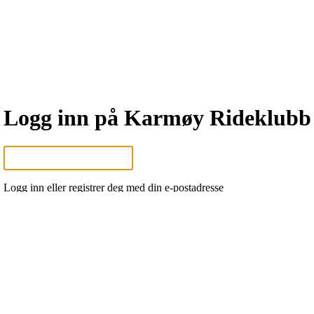
Logg inn på Karmøy Rideklubb
Logg inn eller registrer deg med din e-postadresse
Neste
eller
Logg inn med Google
Logg inn med Idrettens ID