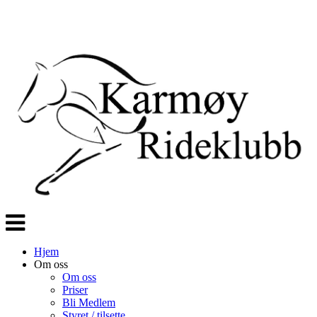
Veksle
navigasjon
Hjem
Om oss
Om oss
Priser
Bli Medlem
Styret / tilsette